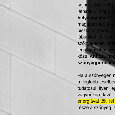
sajnos időnként a
láthatjuk, hogy
helyiségekbe!
A s
magában tartja e
piszkokat pedig a 
lábunkat! A gyer
szőnyegeken talá
legalaposabb por
közt!
Ahhoz, hog
szőnyegporolásra
Ha a szőnyegen m
a legtöbb esetbe
tudatosul ilyen 
vágyunkon kívül 
energiával tölti fe
része a szőnyeg is