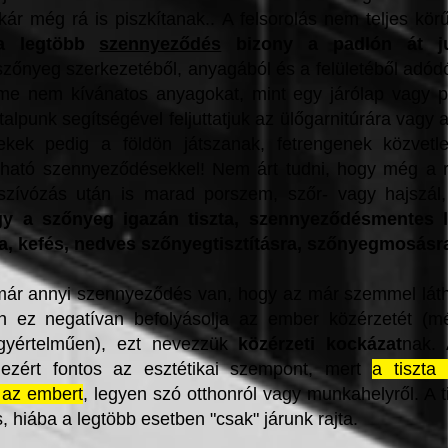
kár még rá is piszkítanak.. A felsorolás nem teljes kö
a legtöbb
szennyeződés
bizony a padlón át ju
zőnyeg szerkezetéből, anyagából és a felületéből adód
me nem kívánatos anyagokat, mint egy járólap vagy p
talpunk segítségével feljuttatjuk az ülőgarnitúrára vagy 
ekek pedig a földön játszanak, fetrengenek közvetle
lható szennyeződésekkel! Nem árt tudni, hogy még a 
szívózás után is marad porszem, szőr- vagy hajszál,
y a szőnyeg igazán tiszta, szennyeződésmentes l
, kefés, nedves
szőnyegtisztításra, szőnyegmosásr
ár annyi szennyeződés van, hogy az már szemmel láth
n ez negatívan befolyásolja az ember közérzetét (
egyértelműen), ezt nevezzük
közérzeti kockázat
nak. 
ezért fontos az esztétikai szempont, mert
a tiszta 
l az embert
, legyen szó otthonról vagy munkahelyről. A t
, hiába a legtöbb esetben "csak" járunk rajta.