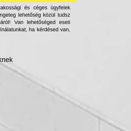
 lakossági és céges ügyfelek
engeteg lehetőség közül tudsz
sáról! Van lehetőséged eseti
kínálatunkat, ha kérdésed van,
knek