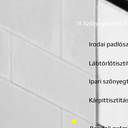
"A Szőnyegtisztító 
Irodai padlós
Lábtörlőtisztí
Ipari szőnyeg
Kárpittisztítá