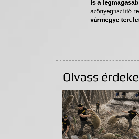
is a legmagasabb
szőnyegtisztító 
vármegye terület
Olvass érdeke