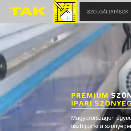
SZOLGÁLTATÁSOK
PRÉMIUM
SZŐN
IPARI SZŐNYE
Magyarországon egyed
tisztítjuk ki a szőnyeg