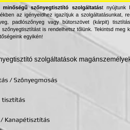
 Emellett
minőségű szőnyegtisztító szolgáltatás
t nyújtunk
kapsz
tékben az igényeidhez igazítjuk a szolgáltatásunkat, r
eg, padlószőnyeg vagy bútorszövet (kárpit) tisztítá
szőnyegtisztítást is rendelhetsz tőlünk. Tekintsd meg 
tőségeink egyikén!
yegtisztító szolgáltatások magánszemélye
ítás / Szőnyegmosás
tisztítás
 / Kanapétisztítás