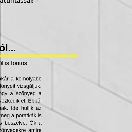
attintással! »
l...
 is fontos!
 akár a komolyabb
nyeit vizsgáljuk,
hogy a szőnyeg a
lyezkedik el. Ebből
ak. Ide hullik az
 meg a poratkák is
is beszélve. Ők a
szőnyegekre amire