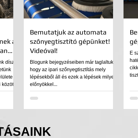
Bemutatjuk az automata
Be
nek a
szőnyegtisztító gépünket!
gé
yan
Videóval!
E s
haté
k dísze,
Blogunk bejegyzéseiben már taglaltuk,
cik
etünk
hogy az ipari szőnyegtisztítás mely
tisz
ülete is.
lépésekből áll és ezek a lépések milyen
 között
előnyökkel...
őzhet,
oblémát
 is
kben
ődések
TÁSAINK
en, és
ekkel