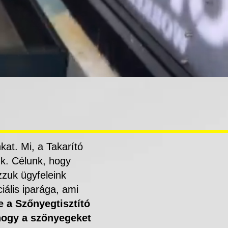
t. Mi, a Takarító
k. Célunk, hogy
zzuk ügyfeleink
ciális iparága, ami
e a Szőnyegtisztító
hogy
a szőnyegeket