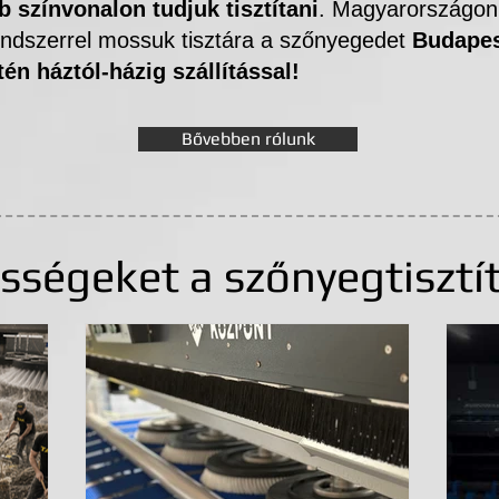
 színvonalon tudjuk tisztítani
. Magyarországon 
rendszerrel mossuk tisztára a szőnyegedet
Budapes
én háztól-házig szállítással!
Bővebben rólunk
sségeket a szőnyegtisztít