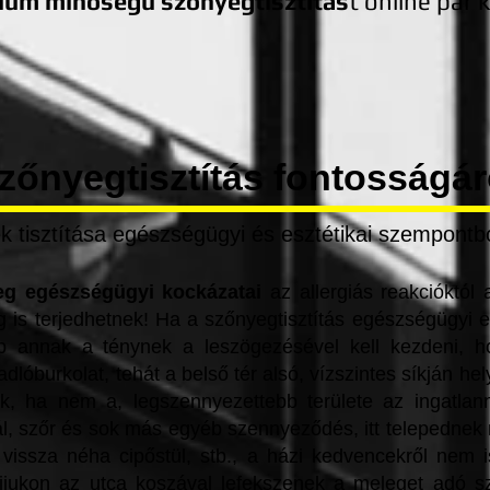
ium minőségű szőnyegtisztítás
t online pár k
zőnyegtisztítás fontosságáró
 tisztítása egészségügyi és esztétikai szempontból
g egészségügyi kockázatai
az
allergiás reakcióktól
 is terjedhetnek! Ha a
szőnyegtisztítás
egészségügyi elő
p annak a ténynek a leszögezésével kell kezdeni, 
dlóburkolat, tehát a belső tér alsó, vízszintes síkján he
ik, ha nem a, legszennyezettebb területe az ingatlann
ál, szőr és sok más egyéb szennyeződés, itt telepednek
vissza néha cipőstül, stb., a házi kedvencekről nem 
lijukon az utca koszával lefekszenek a meleget adó 