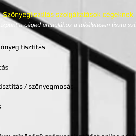
Szőnyegtisztítás szolgáltatások cégeknek
Központ a céged
arcaulához
a tökéletesen tiszta sz
zőnyeg tisztítás
tás
tisztítás / szőnyegmosás
s