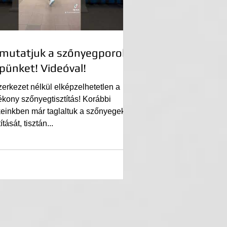
mutatjuk a szőnyegporoló
pünket! Videóval!
zerkezet nélkül elképzelhetetlen a
kony szőnyegtisztítás! Korábbi
keinkben már taglaltuk a szőnyegek
títását, tisztán...