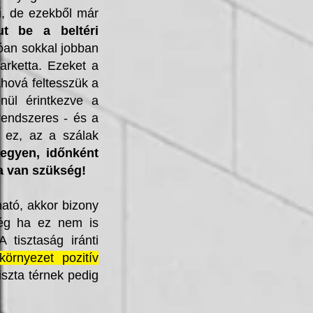
rű, de ezekből már
t be a beltéri
óan sokkal jobban
arketta. Ezeket a
ahová feltesszük a
nül érintkezve a
rendszeres - és a
 ez, az a szálak
egyen, időnként
a van szükség!
ató, akkor bizony
még ha ez nem is
A tisztaság iránti
környezet pozitív
iszta térnek pedig