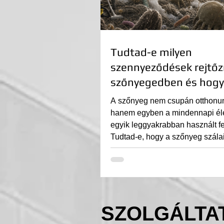
Tudtad-e milyen
szennyeződések rejtőz
szőnyegedben és hog
távolíthatod el őket?
A szőnyeg nem csupán otthonun
hanem egyben a mindennapi él
egyik leggyakrabban használt fel
Tudtad-e, hogy a szőnyeg szálai
rengetegféle szennyeződés rejt
amelyek nemcsak esztétikai pr
okoznak, hanem egészségünkre
hatással lehetnek? Ebben a cik
megmutatjuk, milyen szennyez
SZOLGÁLTA
gyűlhetnek össze a szőnyegedb
milyen eszközökkel, tisztítószer