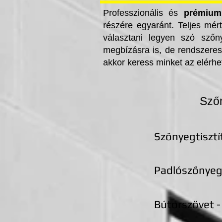
távolíthatod el őket hatékonyan.
Professzionális és
prémium 
hasznos ápolási tanácsokat is 
részére egyaránt. Teljes mér
választani legyen szó szőny
megbízásra is, de rendszeres 
akkor keress minket az elérhe
Szőn
Szőnyegtiszt
Padlószőnyeg 
Bútorszövet -