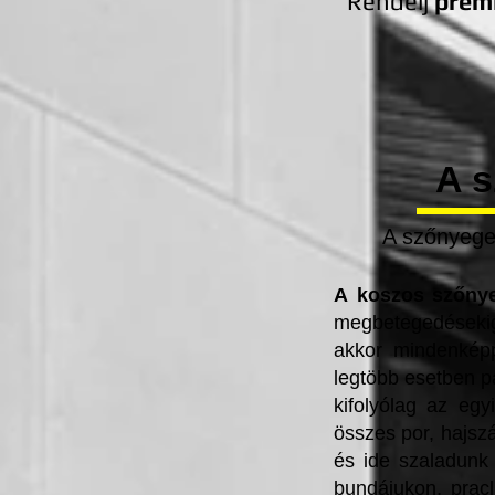
Rendelj
prém
A s
A szőnyegek
A
koszos szőnye
megbetegedésekig
akkor mindenkép
legtöbb esetben pa
kifolyólag az egy
összes por, hajsz
és ide szaladunk 
bundájukon, prac