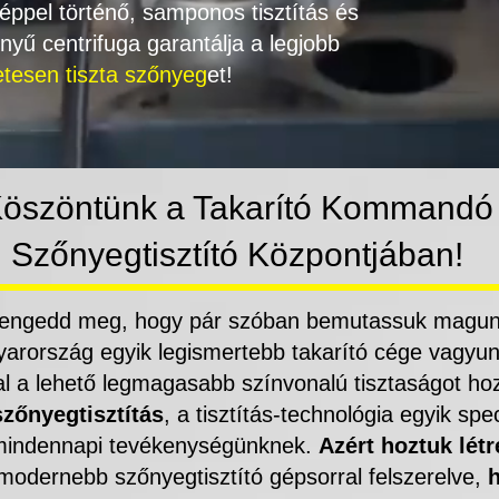
géppel történő, samponos tisztítás és
ényű centrifuga garantálja a legjobb
etesen tiszta szőnyeg
et!
öszöntünk a Takarító Kommandó
Szőnyegtisztító Központjában!
 engedd meg, hogy pár szóban bemutassuk magunka
ország egyik legismertebb takarító cége vagyun
al a lehető legmagasabb színvonalú tisztaságot ho
szőnyegtisztítás
, a tisztítás-technológia egyik spe
 mindennapi tevékenységünknek.
Azért hoztuk létr
modernebb szőnyegtisztító gépsorral felszerelve,