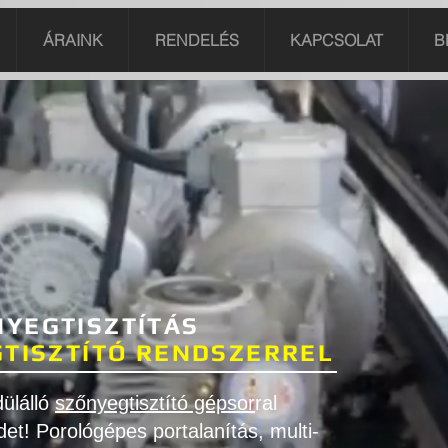
ÁRAINK
RENDELÉS
KAPCSOLAT
B
YEGTISZTÍTÁS
GTISZTÍTÓ RENDSZERREL
ülálló
szőnyegtisztító gépsor
ral
edet! Porológépes portalanítás, multi-