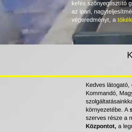
kefés szőnyegtisztító 
az ipari, nagyteljesítm
végeredményt, a
tökél
K
Kedves látogató,
Kommandó, Magyar
szolgáltatásainkk
környezetébe. A
szerves része a
Központot,
a leg