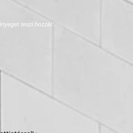
őnyeget teszi hozzá!"