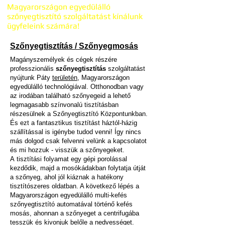
Magyarországon egyedülálló
szőnyegtisztító szolgáltatást kínálunk
ügyfeleink számára!
Szőnyegtisztítás / Szőnyegmosás
Magányszemélyek és cégek részére
professzionális
szőnyegtisztítás
szolgáltatást
nyújtunk Páty
területén
, Magyarországon
egyedülálló technológiával. Otthonodban vagy
az irodában található szőnyegeid a lehető
legmagasabb színvonalú tisztításban
részesülnek a Szőnyegtisztító Központunkban.
És ezt a fantasztikus tisztítást háztól-házig
szállítással is igénybe tudod venni! Így nincs
más dolgod csak felvenni velünk a kapcsolatot
és mi hozzuk - visszük a szőnyegeket.
A
tisztítási folyamat egy gépi porolással
kezdődik, majd a mosókádakban folytatja útját
a szőnyeg, ahol jól kiáznak a hatékony
tisztítószeres oldatban. A következő lépés a
Magyarországon egyedülálló multi-kefés
szőnyegtisztító automatával történő kefés
mosás, ahonnan a szőnyeget a centrifugába
tesszük és kivonjuk belőle a nedvességet.