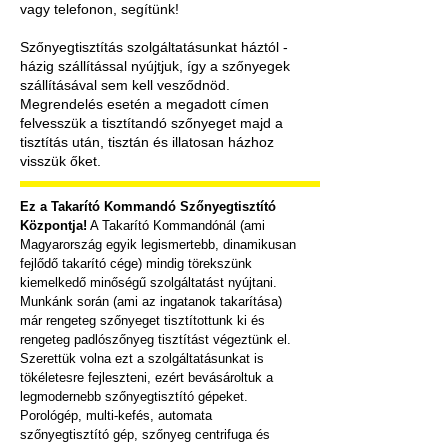
vagy telefonon, segítünk!
Szőnyegtisztítás szolgáltatásunkat háztól -
házig szállítással nyújtjuk, így a
szőnyegek
szállításával sem kell vesződnöd.
Megrendelés esetén a megadott címen
felvesszük a tisztítandó szőnyeget majd a
tisztítás után, tisztán és illatosan házhoz
visszük őket.
Ez a Takarító Kommandó Szőnyegtisztító
Központja!
A Takarító Kommandónál (ami
Magyarország egyik legismertebb, dinamikusan
fejlődő takarító cége) mindig törekszünk
kiemelkedő minőségű szolgáltatást nyújtani.
Munkánk során (ami az ingatanok takarítása)
már rengeteg szőnyeget tisztítottunk ki és
rengeteg padlószőnyeg tisztítást végeztünk el.
Szerettük volna ezt a szolgáltatásunkat is
tökéletesre fejleszteni, ezért bevásároltuk a
legmodernebb szőnyegtisztító gépeket.
Porológép, multi-kefés, automata
szőnyegtisztító gép, szőnyeg centrifuga és