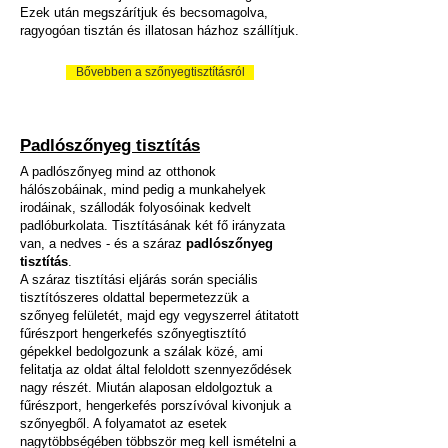
Ezek után megszárítjuk és becsomagolva,
ragyogóan tisztán és illatosan házhoz szállítjuk.
Bővebben a szőnyegtisztításról
Padlószőnyeg tisztítás
A padlószőnyeg mind az otthonok
hálószobáinak, mind pedig a munkahelyek
irodáinak, szállodák folyosóinak kedvelt
padlóburkolata. Tisztításának két fő irányzata
van, a nedves - és a száraz
padlószőnyeg
tisztítás
.
A száraz tisztítási eljárás során speciális
tisztítószeres oldattal bepermetezzük a
szőnyeg felületét, majd egy vegyszerrel átitatott
fűrészport hengerkefés szőnyegtisztító
gépekkel bedolgozunk a szálak közé, ami
felitatja az oldat által feloldott szennyeződések
nagy részét. Miután alaposan eldolgoztuk a
fűrészport, hengerkefés porszívóval kivonjuk a
szőnyegből. A folyamatot az esetek
nagytöbbségében többször meg kell ismételni a