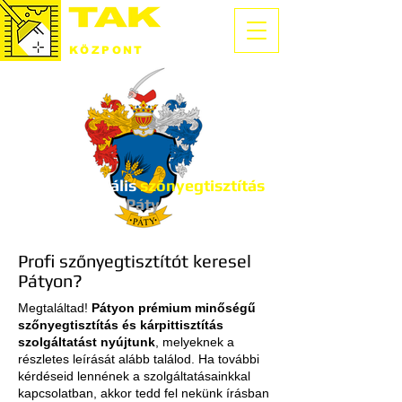
SZŐNYEGTISZTÍTÓ
KÖZPONT
Professzionális
szőnyegtisztítás
Páty
Profi szőnyegtisztítót keresel
Pátyon?
Megtaláltad!
Pátyon prémium minőségű
szőnyegtisztítás és kárpittisztítás
szolgáltatást nyújtunk
, melyeknek a
részletes leírását alább találod. Ha további
kérdéseid lennének a szolgáltatásainkkal
kapcsolatban, akkor tedd fel nekünk írásban