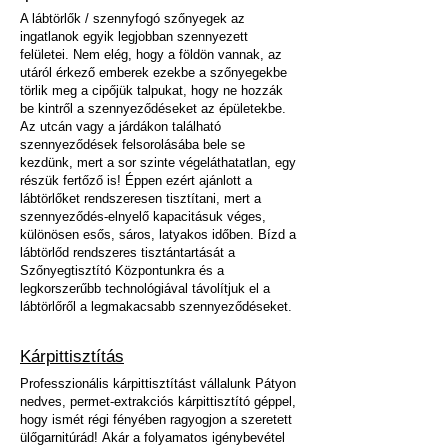
A lábtörlők / szennyfogó szőnyegek az
ingatlanok egyik legjobban szennyezett
felületei. Nem elég, hogy a földön vannak, az
utáról érkező emberek ezekbe a szőnyegekbe
törlik meg a cipőjük talpukat, hogy ne hozzák
be kintről a szennyeződéseket az épületekbe.
Az utcán vagy a járdákon található
szennyeződések felsorolásába bele se
kezdünk, mert a sor szinte
végeláthatatlan, egy
részük fertőző is! Éppen ezért ajánlott a
lábtörlőket rendszeresen tisztítani, mert a
szennyeződés-elnyelő kapacitásuk véges,
különösen esős, sáros, latyakos időben. Bízd a
lábtörlőd rendszeres tisztántartását a
Szőnyegtisztító Központunkra és a
legkorszerűbb technológiával távolítjuk el a
lábtörlőről a legmakacsabb szennyeződéseket.
Kárpittisztítás
Professzionális kárpittisztítást vállalunk Pátyon
nedves, permet-extrakciós kárpittisztító géppel,
hogy ismét régi fényében ragyogjon a szeretett
ülőgarnitúrád!
Akár a folyamatos igénybevétel