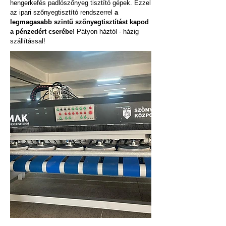
hengerkefés padlószőnyeg tisztító gépek. Ezzel
az ipari szőnyegtisztító rendszerrel
a
legmagasabb szintű szőnyegtisztítást kapod
a pénzedért cserébe
! Pátyon háztól - házig
szállítással!