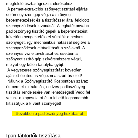
megfelelő tisztasági szint eléréséhez.
A permet-extrakciós szőnyegtisztítási eljárás
során egyazon gép végzi a szőnyeg
bepermetezését és a tisztítószer által feloldott
szennyeződések kivonását. A leghatékonyabb
padlószőnyeg tisztító gépek a bepermetezést
követően hengerkefékkel súrolják a nedves
szőnyeget, így mechanikus hatással segítve a
szennyeződések eltávolítását a szálakról. A
szennyes víz eltávolítását ez esetben a
szőnyegtisztító gép szívórendszere végzi,
melyet egy külön tartályba gyűjt.
A vegyszeres szőnyegtisztítást követően
ajánlott öblítést is végezni a szárítás előtt!
Nálunk a Szőnyegtisztító Központban száraz
és permet-extrakciós, nedves padlószőnyeg
tisztítás rendelésére van lehetőséged! Vedd fel
velünk a kapcsolatot és a lehető leghamarabb
kitisztítjuk a kívánt szőnyeget!
Bővebben a padlószőnyeg tisztításról
Ipari lábtörlők tisztítása