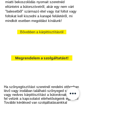
miatti bekoszolódás nyomait szeretnéd
eltüntetni a bútorszövetről, akár egy nem várt
"balesetből" származó étel vagy ital foltot vagy
foltokat kell kiszedni a kanapé felületéről, mi
mindkét esetben megoldást kínálunk!
Bővebben a kárpittisztításról
Megrendelem a szolgáltatást!
Ha szőnyegtisztítást szeretnél rendelni otthonban
lévő vagy irodában található szőnyeged számára
vagy nedves kárpittisztítást a bútoroknak, vedd
fel velünk a kapcsolatot elérhetőségeink egyikén!
További kérdésed van szolgáltatásainkkal
kapcsolatban? Segítünk! Keress minket!
E-mail cím:
szonyegtisztitokozpont@gmail.com