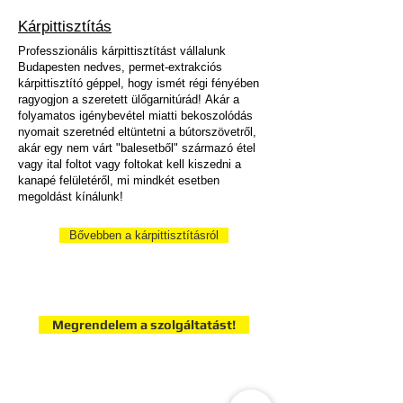
Kárpittisztítás
Professzionális kárpittisztítást vállalunk
Budapesten nedves, permet-extrakciós
kárpittisztító géppel, hogy ismét régi fényében
ragyogjon a szeretett ülőgarnitúrád!
Akár a
folyamatos igénybevétel miatti bekoszolódás
nyomait szeretnéd eltüntetni a bútorszövetről,
akár egy nem várt "balesetből" származó étel
vagy ital foltot vagy foltokat kell kiszedni a
kanapé felületéről, mi mindkét esetben
megoldást kínálunk!
Bővebben a kárpittisztításról
Megrendelem a szolgáltatást!