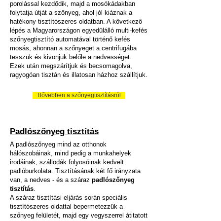
porolással kezdődik, majd a mosókádakban
folytatja útját a szőnyeg, ahol jól kiáznak a
hatékony tisztítószeres oldatban. A következő
lépés a Magyarországon egyedülálló multi-kefés
szőnyegtisztító automatával történő kefés
mosás, ahonnan a szőnyeget a centrifugába
tesszük és kivonjuk belőle a nedvességet.
Ezek után megszárítjuk és becsomagolva,
ragyogóan tisztán és illatosan házhoz szállítjuk.
Bővebben a szőnyegtisztításról
Padlószőnyeg tisztítás
A padlószőnyeg mind az otthonok
hálószobáinak, mind pedig a munkahelyek
irodáinak, szállodák folyosóinak kedvelt
padlóburkolata. Tisztításának két fő irányzata
van, a nedves - és a száraz
padlószőnyeg
tisztítás
.
A száraz tisztítási eljárás során speciális
tisztítószeres oldattal bepermetezzük a
szőnyeg felületét, majd egy vegyszerrel átitatott