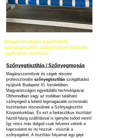
Magyarországon egyedülálló
szőnyegtisztító szolgáltatást kínálunk
ügyfeleink számára!
Szőnyegtisztítás / Szőnyegmosás
Magányszemélyek és cégek részére
professzionális
szőnyegtisztítás
szolgáltatást
nyújtunk Budapest XI. kerületében,
Magyarországon egyedülálló technológiával.
Otthonodban vagy az irodában található
szőnyegeid a lehető legmagasabb színvonalú
tisztításban részesülnek a Szőnyegtisztító
Központunkban. És ezt a fantasztikus tisztítást
háztól-házig szállítással is igénybe tudod venni!
Így nincs más dolgod csak felvenni velünk a
kapcsolatot és mi hozzuk - visszük a
szőnyegeket. A
tisztítási folyamat egy gépi