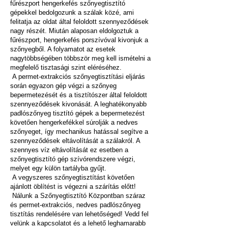
fűrészport hengerkefés szőnyegtisztító
gépekkel bedolgozunk a szálak közé, ami
felitatja az oldat által feloldott szennyeződések
nagy részét. Miután alaposan eldolgoztuk a
fűrészport, hengerkefés porszívóval kivonjuk a
szőnyegből. A folyamatot az esetek
nagytöbbségében többször meg kell ismételni a
megfelelő tisztasági szint eléréséhez.
A permet-extrakciós szőnyegtisztítási eljárás
során egyazon gép végzi a szőnyeg
bepermetezését és a tisztítószer által feloldott
szennyeződések kivonását. A leghatékonyabb
padlószőnyeg tisztító gépek a bepermetezést
követően hengerkefékkel súrolják a nedves
szőnyeget, így mechanikus hatással segítve a
szennyeződések eltávolítását a szálakról. A
szennyes víz eltávolítását ez esetben a
szőnyegtisztító gép szívórendszere végzi,
melyet egy külön tartályba gyűjt.
A vegyszeres szőnyegtisztítást követően
ajánlott öblítést is végezni a szárítás előtt!
Nálunk a Szőnyegtisztító Központban száraz
és permet-extrakciós, nedves padlószőnyeg
tisztítás rendelésére van lehetőséged! Vedd fel
velünk a kapcsolatot és a lehető leghamarabb