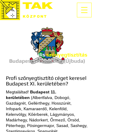
SZŐNYEGTISZTÍTÓ
KÖZPONT
Professzionális
szőnyegtisztítás
Budapest - XI. kerület (Újbuda)
Profi szőnyegtisztító céget keresel
Budapest XI. kerületében?
Megtaláltad!
Budapest 11.
kerületében
(Albertfalva, Dobogó,
Gazdagrét, Gellérthegy, Hosszúrét,
Infopark, Kamaraerdő, Kelenföld,
Kelenvölgy, Kőérberek, Lágymányos,
Madárhegy, Nádorkert, Őrmező, Örsöd,
Péterhegy, Pösingermajor, Sasad, Sashegy,
Szentimreváros, Spanyolrét