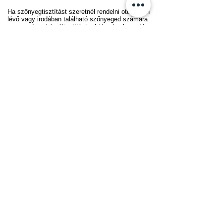
Ha szőnyegtisztítást szeretnél rendelni otthonban
lévő vagy irodában található szőnyeged számára
vagy nedves kárpittisztítást a bútoroknak, vedd
fel velünk a kapcsolatot elérhetőségeink egyikén!
További kérdésed van szolgáltatásainkkal
kapcsolatban? Segítünk! Keress minket!
E-mail cím:
szonyegtisztitokozpont@gmail.com
Telefonszám:
+36300149327
Címünk:
Budapest, III. kerület, Rákóczi utca 19.
Kapcsolat
Bemutatkozás
Jelentkezz munkatársnak!
Szőnyegtisztítás rendelés
Gyakran Ismételt Kérdések