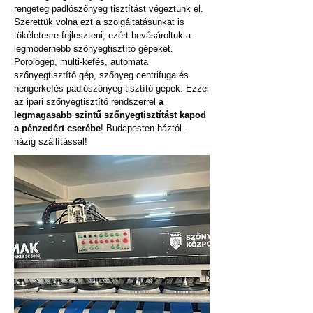
rengeteg padlószőnyeg tisztítást végeztünk el.
Szerettük volna ezt a szolgáltatásunkat is
tökéletesre fejleszteni, ezért bevásároltuk a
legmodernebb szőnyegtisztító gépeket.
Porológép, multi-kefés, automata
szőnyegtisztító gép, szőnyeg centrifuga és
hengerkefés padlószőnyeg tisztító gépek. Ezzel
az ipari szőnyegtisztító rendszerrel
a
legmagasabb szintű szőnyegtisztítást kapod
a pénzedért cserébe
! Budapesten háztól -
házig szállítással!