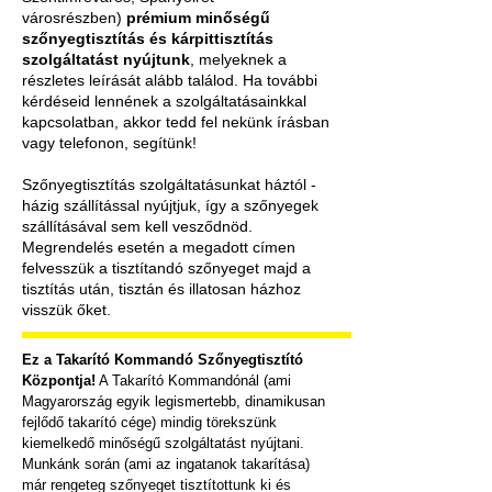
városrészben)
prémium minőségű
szőnyegtisztítás és kárpittisztítás
szolgáltatást nyújtunk
, melyeknek a
részletes leírását alább találod. Ha további
kérdéseid lennének a szolgáltatásainkkal
kapcsolatban, akkor tedd fel nekünk írásban
vagy telefonon, segítünk!
Szőnyegtisztítás szolgáltatásunkat háztól -
házig szállítással nyújtjuk, így a
szőnyegek
szállításával sem kell vesződnöd.
Megrendelés esetén a megadott címen
felvesszük a tisztítandó szőnyeget majd a
tisztítás után, tisztán és illatosan házhoz
visszük őket.
Ez a Takarító Kommandó Szőnyegtisztító
Központja!
A Takarító Kommandónál (ami
Magyarország egyik legismertebb, dinamikusan
fejlődő takarító cége) mindig törekszünk
kiemelkedő minőségű szolgáltatást nyújtani.
Munkánk során (ami az ingatanok takarítása)
már rengeteg szőnyeget tisztítottunk ki és