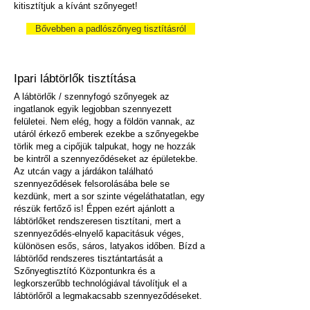
kitisztítjuk a kívánt szőnyeget!
Bővebben a padlószőnyeg tisztításról
Ipari lábtörlők tisztítása
A lábtörlők / szennyfogó szőnyegek az
ingatlanok egyik legjobban szennyezett
felületei. Nem elég, hogy a földön vannak, az
utáról érkező emberek ezekbe a szőnyegekbe
törlik meg a cipőjük talpukat, hogy ne hozzák
be kintről a szennyeződéseket az épületekbe.
Az utcán vagy a járdákon található
szennyeződések felsorolásába bele se
kezdünk, mert a sor szinte
végeláthatatlan, egy
részük fertőző is! Éppen ezért ajánlott a
lábtörlőket rendszeresen tisztítani, mert a
szennyeződés-elnyelő kapacitásuk véges,
különösen esős, sáros, latyakos időben. Bízd a
lábtörlőd rendszeres tisztántartását a
Szőnyegtisztító Központunkra és a
legkorszerűbb technológiával távolítjuk el a
lábtörlőről a legmakacsabb szennyeződéseket.