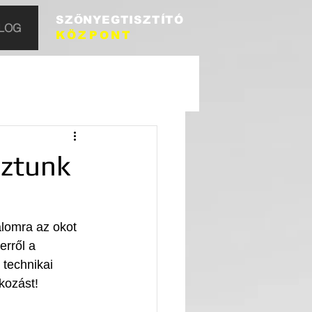
SZŐNYEGTISZTÍTÓ
LOG
KÖZPONT
oztunk
lomra az okot 
erről a 
 technikai 
akozást!