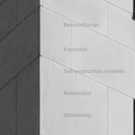
Videóval!
Bemutatkozás
Kapcsolat
Szőnyegtisztítás rendelés
Reklamáció
Oldaltérkép