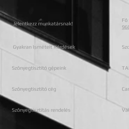
Fő 
Jelentkezz munkatársnak!
960
Gyakran Ismételt Kérdések
Szo
Szőnyegtisztító gépeink
TAK
Szőnyegtisztító cég
Car
Szőnyegtisztítás rendelés
Vál