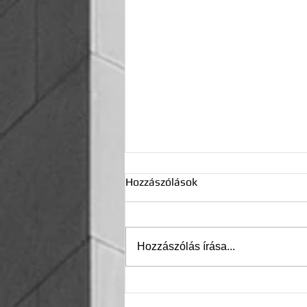
Hozzászólások
Hozzászólás írása...
Bemutatjuk az automata
szőnyegtisztító gépünket!