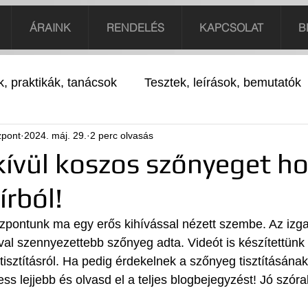
ÁRAINK
RENDELÉS
KAPCSOLAT
B
k, praktikák, tanácsok
Tesztek, leírások, bemutatók
zpont
2024. máj. 29.
2 perc olvasás
kívül koszos szőnyeget h
írból!
zpontunk ma egy erős kihívással nézett szembe. Az izga
val szennyezettebb szőnyeg adta. Videót is készítettünk 
isztításról. Ha pedig érdekelnek a szőnyeg tisztításának
ess lejjebb és olvasd el a teljes blogbejegyzést! Jó szór