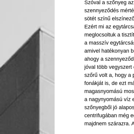
Szóval a szőnyeg az
szennyeződés mérték
sötét színű elszínező
Ezért mi az egytárcs
meglocsoltuk a tisztít
a masszív egytárcsá
amivel hatékonyan be
ahogy a szennyeződé
jóval több vegyszert é
szőrű volt a
, hogy a 
fonákját is, de ezt m
magasnyomású mosót
a nagynyomású víz er
szőnyegből jó alapos
centrifugában még egy
majdnem szárazra. A