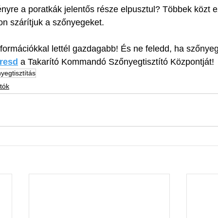
nyre a poratkák jelentős része elpusztul? Többek közt ez
on szárítjuk a szőnyegeket.
ormációkkal lettél gazdagabb! És ne feledd, ha szőnyegt
resd
 a Takarító Kommandó Szőnyegtisztító Központját!
nyegtisztítás
tók