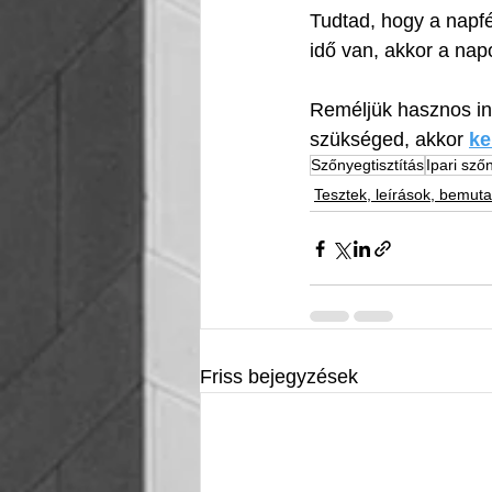
Tudtad, hogy a napfé
idő van, akkor a nap
Reméljük hasznos inf
szükséged, akkor 
ke
Szőnyegtisztítás
Ipari sző
Tesztek, leírások, bemuta
Friss bejegyzések