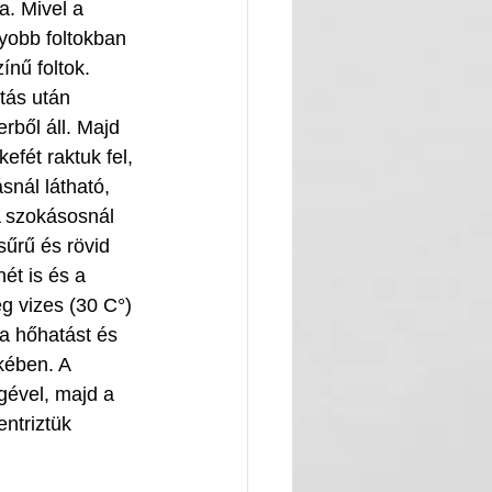
a. 
Mivel a 
yobb foltokban 
ínű foltok. 
tás után 
erből áll. Majd 
efét raktuk fel, 
snál látható, 
A szokásosnál 
sűrű és rövid 
ét is és a 
eg vizes (30 C°) 
a hőhatást és 
kében. A 
gével, majd a 
ntriztük 