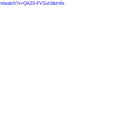
com/watch?v=QAZ0-FVSuUI&t=6s