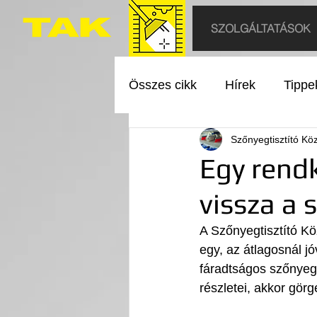
SZOLGÁLTATÁSOK
Összes cikk
Hírek
Tippe
Szőnyegtisztító Kö
Egy rend
vissza a s
A Szőnyegtisztító Kö
egy, az átlagosnál jó
fáradtságos szőnyegt
részletei, akkor görg