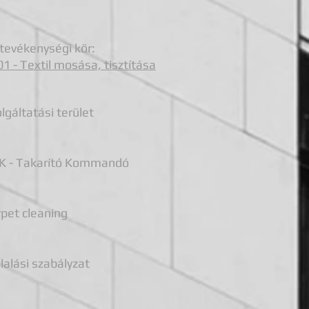
tevékenységi kör:
1 - Textil mosása, tisztítása
lgáltatási terület
 - Takarít
ó Kommandó
pet cleaning
lalási szabályzat