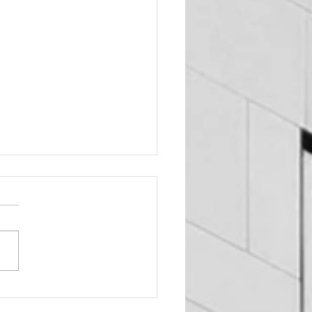
edsz ha látod mi volt
n a szőnyegben!