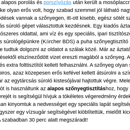
 alapos porolás és 
porszívózás
 után került a mosóplaccr
e olyan erős volt, hogy szabad szemmel jól látható nag
dések vannak a szőnyegen, itt-ott kisebb, egész sötét sz
ás súroló gépet választottuk kezdésnek. Egy kiadós ázta
ószeres oldattal, ami víz és egy speciális, ipari tisztítósz
s súrológépünkre (K
ä
rcher BDS) 
a puha szőnyegtisztító k
 tudtuk dolgozni az oldatot a szálak közé. Már az áztatá
sektől elszíneződött vizet ereszti magából a szőnyeg. 
s extra folttisztítót kellett felhasználni. A szőnyeg 
olyan 
piros, azaz közepesen erős kefével kellett átsúrolni a szín
ár az egytárcsás súroló kistesójával hajtottuk végre. Mel
 is használtunk az 
alapos szőnyegtisztítás
hoz, hogy 
ejét is segítségül hívjuk a tökéletes végeredmény érde
an kinyomtuk a nedvességet egy speciális lapát segítsé
szer egy vízsugár segítségével kiöblítettük, mielőtt kice
 szabadban 30 perc alatt megszáradt!