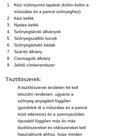
Kézi vízkinyomó lapátok (külön-külön a 
műszálas és a pamut szőnyeghez)
Kézi kefék
Nyeles kefék
Szőnyegtároló állványok
Szőnyegszállító kocsik
Szőnyegáztató kádak
Szárító állvány
Csomagoló állvány
Jelölő címkerendszer
Tisztítószerek:
A tisztítószerek területén fel kell 
készülni rendesen, ugyanis a 
szőnyeg anyagától függően 
(gondolok itt a műszálas és a pamut 
közti eltérésre) és a szennyeződés 
típusától függően más és más 
tisztítószereket és oldószereket kell 
használnunk ahhoz, hogy minden 