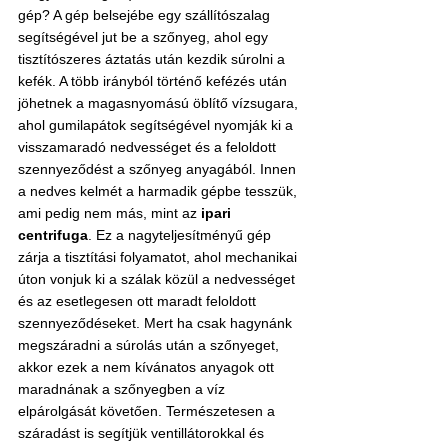
gép? A gép belsejébe egy szállítószalag 
segítségével jut be a szőnyeg, ahol egy 
tisztítószeres áztatás után kezdik súrolni a 
kefék. A több irányból történő kefézés után 
jöhetnek a magasnyomású öblítő vízsugara, 
ahol gumilapátok segítségével nyomják ki a 
visszamaradó nedvességet és a feloldott 
szennyeződést a szőnyeg anyagából. Innen 
a nedves kelmét a harmadik gépbe tesszük, 
ami pedig nem más, mint az 
ipari 
centrifuga
. Ez a nagyteljesítményű gép 
zárja a tisztítási folyamatot, ahol mechanikai 
úton vonjuk ki a szálak közül a nedvességet 
és az esetlegesen ott maradt feloldott 
szennyeződéseket. Mert ha csak hagynánk 
megszáradni a súrolás után a szőnyeget, 
akkor ezek a nem kívánatos anyagok ott 
maradnának a szőnyegben a víz 
elpárolgását követően. Természetesen a 
száradást is segítjük ventillátorokkal és 