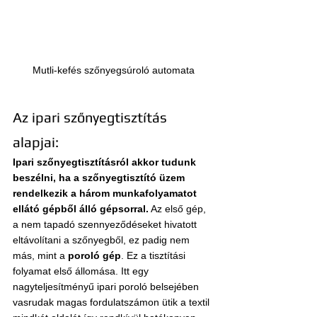
Mutli-kefés szőnyegsúroló automata
Az ipari szőnyegtisztítás 
alapjai:
Ipari szőnyegtisztításról akkor tudunk 
beszélni, ha a szőnyegtisztító üzem 
rendelkezik a három munkafolyamatot 
ellátó gépből álló gépsorral.
 Az első gép, 
a nem tapadó szennyeződéseket hivatott 
eltávolítani a szőnyegből, ez padig nem 
más, mint a 
poroló gép
. Ez a tisztítási 
folyamat első állomása. Itt egy 
nagyteljesítményű ipari poroló belsejében 
vasrudak magas fordulatszámon ütik a textil 