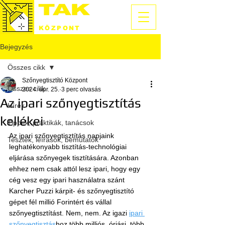
SZŐNYEGTISZTÍTÓ
KÖZPONT
Bejegyzés
Összes cikk
Szőnyegtisztító Központ
Összes cikk
2024. ápr. 25.
3 perc olvasás
Az ipari szőnyegtisztítás
Hírek
kellékei
Tippek, praktikák, tanácsok
Az ipari szőnyegtisztítás napjaink 
Tesztek, leírások, bemutatók
leghatékonyabb tisztítás-technológiai 
eljárása szőnyegek tisztítására. Azonban 
ehhez nem csak attól lesz ipari, hogy egy 
cég vesz egy ipari használatra szánt 
Karcher Puzzi kárpit- és szőnyegtisztító 
gépet fél millió Forintért és vállal 
szőnyegtisztítást. Nem, nem. Az igazi 
ipari 
szőnyegtisztás
hoz több milliós, óriási, több 