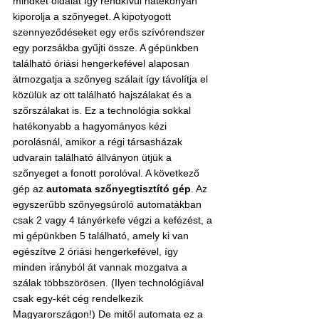
mindkét oldalát így rendkívül hatékonyan 
kiporolja a szőnyeget. A kipotyogott 
szennyeződéseket egy erős szívórendszer 
egy porzsákba gyűjti össze. A gépünkben 
található óriási hengerkefével alaposan 
átmozgatja a szőnyeg szálait így távolítja el 
közülük az ott található hajszálakat és a 
szőrszálakat is. Ez a technológia sokkal 
hatékonyabb a hagyományos kézi 
porolásnál, amikor a régi társasházak 
udvarain található állványon ütjük a 
szőnyeget a fonott porolóval. A következő 
gép az 
automata szőnyegtisztító gép
. Az 
egyszerűbb szőnyegsúroló automatákban 
csak 2 vagy 4 tányérkefe végzi a kefézést, a 
mi gépünkben 5 található, amely ki van 
egészítve 2 óriási hengerkefével, így 
minden irányból át vannak mozgatva a 
szálak többszörösen. (Ilyen technológiával 
csak egy-két cég rendelkezik 
Magyarországon!) De mitől automata ez a 