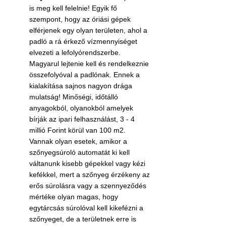
is meg kell felelnie! Egyik fő 
szempont, hogy az óriási gépek 
elférjenek egy olyan területen, ahol a 
padló a rá érkező vízmennyiséget 
elvezeti a lefolyórendszerbe. 
Magyarul lejtenie kell és rendelkeznie 
összefolyóval a padlónak. Ennek a 
kialakítása sajnos nagyon drága 
mulatság! Minőségi, időtálló 
anyagokból, olyanokból amelyek 
bírják az ipari felhasználást, 3 - 4 
millió Forint körül van 100 m2. 
Vannak olyan esetek, amikor a 
szőnyegsúroló automatát ki kell 
váltanunk kisebb gépekkel vagy kézi 
kefékkel, mert a szőnyeg érzékeny az 
erős súrolásra vagy a szennyeződés 
mértéke olyan magas, hogy 
egytárcsás súrolóval kell kikefézni a 
szőnyeget, de a területnek erre is 