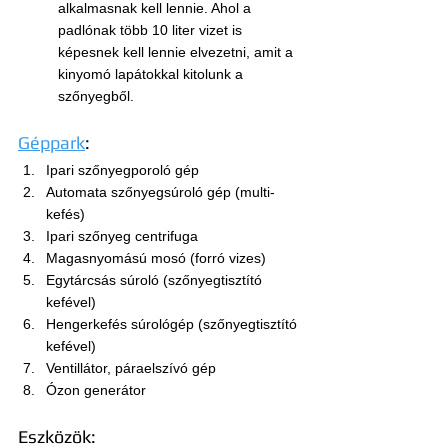
alkalmasnak kell lennie. Ahol a 
padlónak több 10 liter vizet is 
képesnek kell lennie elvezetni, amit a 
kinyomó lapátokkal kitolunk a 
szőnyegből.
Géppark
:
Ipari szőnyegporoló gép
Automata szőnyegsúroló gép (multi-
kefés)
Ipari szőnyeg centrifuga
Magasnyomású mosó (forró vizes)
Egytárcsás súroló (szőnyegtisztító 
kefével)
Hengerkefés súrológép (szőnyegtisztító 
kefével)
Ventillátor, páraelszívó gép
Ózon generátor
Eszközök: