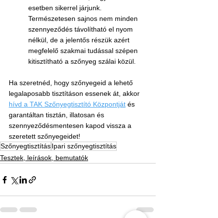
esetben sikerrel járjunk. 
Természetesen sajnos nem minden 
szennyeződés távolítható el nyom 
nélkül, de a jelentős részük azért 
megfelelő szakmai tudással szépen 
kitisztítható a szőnyeg szálai közül.
Ha szeretnéd, hogy szőnyegeid a lehető 
legalaposabb tisztításon essenek át, akkor 
hívd a TAK Szőnyegtisztító Központját
 és 
garantáltan tisztán, illatosan és 
szennyeződésmentesen kapod vissza a 
szeretett szőnyegeidet!
Szőnyegtisztítás
Ipari szőnyegtisztítás
Tesztek, leírások, bemutatók