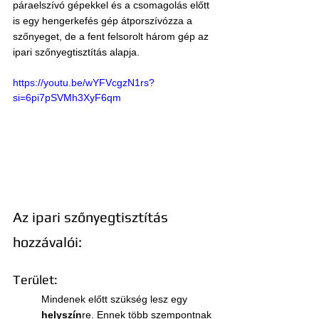
páraelszívó gépekkel és a csomagolás előtt 
is egy hengerkefés gép átporszívózza a 
szőnyeget, de a fent felsorolt három gép az 
ipari szőnyegtisztítás alapja.
https://youtu.be/wYFVcgzN1rs?
si=6pi7pSVMh3XyF6qm
Az ipari szőnyegtisztítás 
hozzávalói:
Terület:
Mindenek előtt szükség lesz egy 
helyszín
re. Ennek több szempontnak 