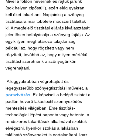
Mivel a földön hevernek és rajtuk járunk 
(sok helyen cipőstül!), ezért elég gyakran 
kell őket takarítani. Napjainkig a szőnyeg 
tisztítására már többféle módszert találtak 
ki. A megfelelő tisztítási eljárás kiválasztását 
jelentősen befolyásolja a szőnyeg fajtája. Az 
egyik ilyen meghatározó tulajdonság 
például az, hogy rögzített vagy nem 
rögzített, továbbá az, hogy milyen mértékű 
tisztítást szeretnénk a szőnyegünkön 
végrehajtani.
 A leggyakrabban végrehajtott és 
legegyszerűbb szőnyegtisztítási művelet, a 
porszívózás
. Ez képviseli a belépő szintet a 
padlón heverő lakástextil szennyeződés-
mentesítés világában. Eme tisztítás-
technológiai lépést naponta vagy hetente, a 
rendszeres takarítások alkalmával szoktuk 
elvégezni. Ilyenkor szokás a lakásban 
található szőnyegeket is portalanítani. Igaz, 