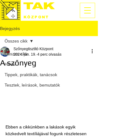
SZŐNYEGTISZTÍTÓ
KÖZPONT
Bejegyzés
Összes cikk
Szőnyegtisztító Központ
Összes cikk
2024. jan. 19.
4 perc olvasás
A szőnyeg
Hírek
Tippek, praktikák, tanácsok
Tesztek, leírások, bemutatók
Ebben a cikkünkben a lakások egyik 
közkedvelt textíliájával fogunk részletesen 