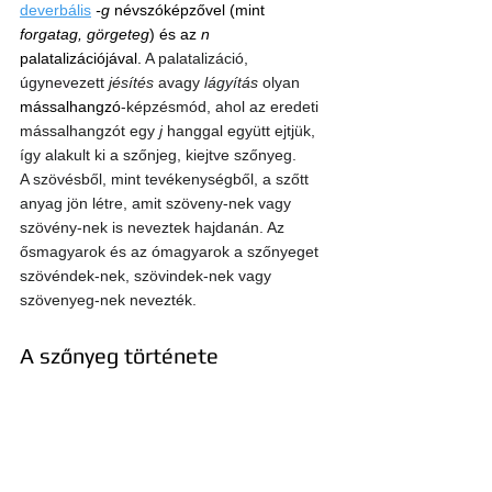
deverbális
-g
 névszóképzővel (mint 
forgatag, görgeteg
) és az 
n
palatalizációjával.
A 
palatalizáció
, 
úgynevezett 
jésítés
 avagy 
lágyítás
 olyan 
mássalhangzó
-képzésmód, ahol az eredeti 
mássalhangzót egy 
j
 hanggal együtt ejtjük, 
így alakult ki a szőnjeg, kiejtve szőnyeg.
A szövésből, mint tevékenységből, a szőtt 
anyag jön létre, amit szöveny-nek vagy 
szövény-nek is neveztek hajdanán. Az 
ősmagyarok és az ómagyarok a szőnyeget 
szövéndek-nek, szövindek-nek vagy 
szövenyeg-nek nevezték.
A szőnyeg története