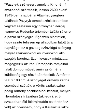
"
Pazyryk szőnyeg
", amely a Kr. e. 5 - 4. 
századból származik, lassan 2600 éves! 
1949-ben a szibériai Altaj-hegységben 
található Pazyryk temetkezési sírdombon 
végzett ásatáson egy bizonyos Szergej 
Ivanovics Rudenko úriember találta rá erre 
a pazar szőnyegre. Egészen hihetetlen, 
hogy szinte teljesen ép állapotban látott újra 
napvilágot ez a gazdag színvilágú szőnyeg, 
melyet szarvasokból és lovasokból álló 
szegély keretez. Ezen lovasok mintázata 
megegyezik az iráni Persepolis romjainál 
talált domborművel, amin az örmény 
küldöttség egy részét ábrázolták. A mérete 
200 x 183 cm. A szőnyeget örmény kettős 
csomóval szőtték, a vörös szálak színe 
pedig örmény cochinealból készült, melyről 
Hérodotosz írásaiban (aki egy i. e. 5. 
században élő földrajztudós és történész 
volt) az olvasható, hogy a Kaukázus lakói 