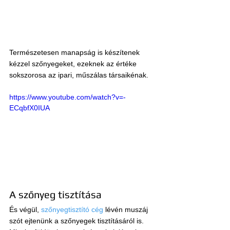
Természetesen manapság is készítenek 
kézzel szőnyegeket, ezeknek az értéke 
sokszorosa az ipari, műszálas társaikénak.
https://www.youtube.com/watch?v=-
ECqbfX0IUA
A szőnyeg tisztítása
És végül, 
szőnyegtisztító cég
 lévén muszáj 
szót ejtenünk a szőnyegek tisztításáról is. 