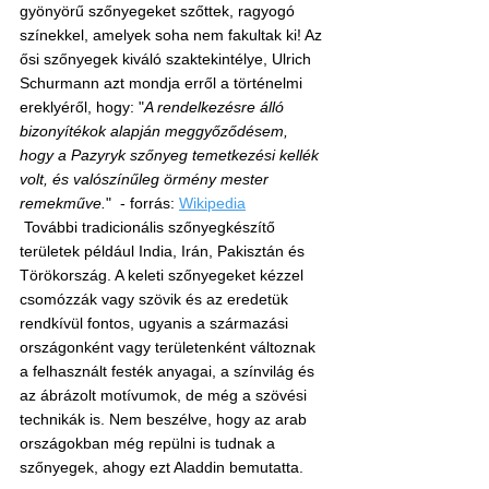
gyönyörű szőnyegeket szőttek, ragyogó 
színekkel, amelyek soha nem fakultak ki! Az 
ősi szőnyegek kiváló szaktekintélye, Ulrich 
Schurmann azt mondja erről a történelmi 
ereklyéről, hogy: "
A rendelkezésre álló 
bizonyítékok alapján meggyőződésem, 
hogy a Pazyryk szőnyeg temetkezési kellék 
volt, és valószínűleg örmény mester 
remekműve.
"  - forrás: 
Wikipedia
 További tradicionális szőnyegkészítő 
területek például India, Irán, Pakisztán és 
Törökország. A keleti szőnyegeket kézzel 
csomózzák vagy szövik és az eredetük 
rendkívül fontos, ugyanis a származási 
országonként vagy területenként változnak 
a felhasznált festék anyagai, a színvilág és 
az ábrázolt motívumok, de még a szövési 
technikák is. Nem beszélve, hogy az arab 
országokban még repülni is tudnak a 
szőnyegek, ahogy ezt Aladdin bemutatta.