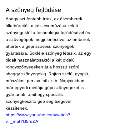
A szőnyeg fejlődése
Ahogy azt fentebb írtuk, az ősemberek 
állatbőreitől, a kézi csomózású keleti 
szőnyegektől a technológia fejlődésével és 
a szövőgépek megjelenésével az emberek 
áttértek a gépi szövésű szőnyegek 
gyártására. Sokféle szőnyeg létezik, az egy 
oldalt használatosaktól a két oldalú 
rongyszőnyegeken át a hosszú szőrű, 
shaggy szőnyegekig. Rojtos szélű, gyapjú, 
műszálas, perzsa, stb. stb. Napjainkban 
már egyedi mintájú gépi szőnyegeket is 
gyártanak, amit egy speciális 
szőnyegkészítő gép segítségével 
készítenek. 
https://www.youtube.com/watch?
v=_matYB5rdZA