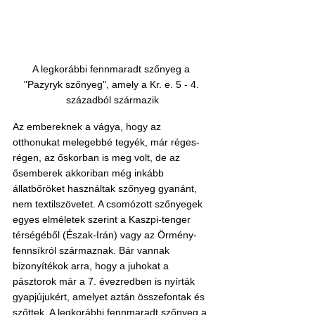
A legkorábbi fennmaradt szőnyeg a 
"Pazyryk szőnyeg", amely a Kr. e. 5 - 4. 
századból származik
Az embereknek a vágya, hogy az 
otthonukat melegebbé tegyék, már réges-
régen, az őskorban is meg volt, de az 
ősemberek akkoriban még inkább 
állatbőröket használtak szőnyeg gyanánt, 
nem textilszövetet. A csomózott szőnyegek 
egyes elméletek szerint a Kaszpi-tenger 
térségéből (Észak-Irán) vagy az Örmény-
fennsíkról származnak. Bár vannak 
bizonyítékok arra, hogy a juhokat a 
pásztorok már a 7. évezredben is nyírták 
gyapjújukért, amelyet aztán összefontak és 
szőttek. A legkorábbi fennmaradt szőnyeg a 