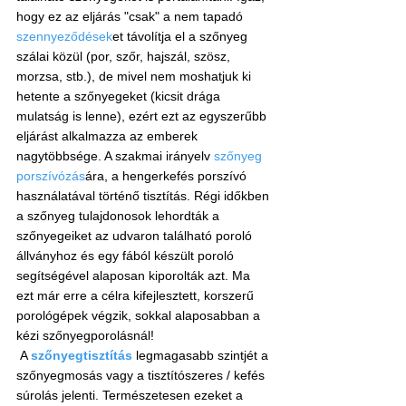
hogy ez az eljárás "csak" a nem tapadó 
szennyeződések
et távolítja el a szőnyeg 
szálai közül (por, szőr, hajszál, szösz, 
morzsa, stb.), de mivel nem moshatjuk ki 
hetente a szőnyegeket (kicsit drága 
mulatság is lenne), ezért ezt az egyszerűbb 
eljárást alkalmazza az emberek 
nagytöbbsége. A szakmai irányelv 
szőnyeg 
porszívózás
ára, a hengerkefés porszívó 
használatával történő tisztítás. Régi időkben 
a szőnyeg tulajdonosok lehordták a 
szőnyegeiket az udvaron található poroló 
állványhoz és egy fából készült poroló 
segítségével alaposan kiporolták azt. Ma 
ezt már erre a célra kifejlesztett, korszerű 
porológépek végzik, sokkal alaposabban a 
kézi szőnyegporolásnál!
 A 
szőnyegtisztítás
 legmagasabb szintjét a 
szőnyegmosás vagy a tisztítószeres / kefés 
súrolás jelenti. Természetesen ezeket a 