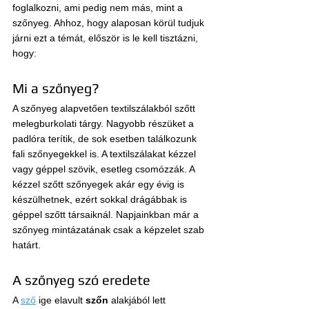
foglalkozni, ami pedig nem más, mint a 
szőnyeg. Ahhoz, hogy alaposan körül tudjuk 
járni ezt a témát, először is le kell tisztázni, 
hogy:
Mi a szőnyeg?
A szőnyeg alapvetően textilszálakból szőtt 
melegburkolati tárgy. Nagyobb részüket a 
padlóra terítik, de sok esetben találkozunk 
fali szőnyegekkel is. A textilszálakat kézzel 
vagy géppel szövik, esetleg csomózzák. A 
kézzel szőtt szőnyegek akár egy évig is 
készülhetnek, ezért sokkal drágábbak is 
géppel szőtt társaiknál. Napjainkban már a 
szőnyeg mintázatának csak a képzelet szab 
határt.
A szőnyeg szó eredete
A 
sző
 ige elavult 
szőn
 alakjából lett 