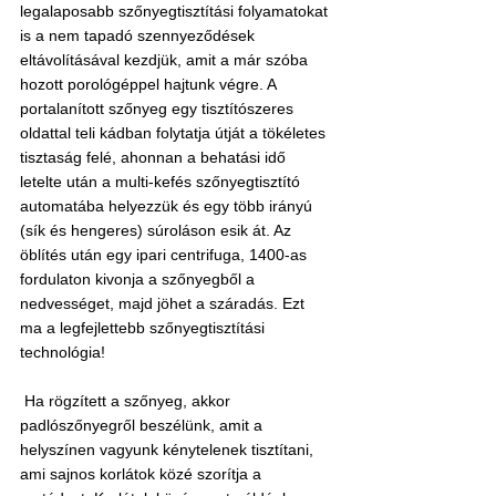
legalaposabb szőnyegtisztítási folyamatokat 
is a nem tapadó szennyeződések 
eltávolításával kezdjük, amit a már szóba 
hozott porológéppel hajtunk végre. A 
portalanított szőnyeg egy tisztítószeres 
oldattal teli kádban folytatja útját a tökéletes 
tisztaság felé, ahonnan a behatási idő 
letelte után a multi-kefés szőnyegtisztító 
automatába helyezzük és egy több irányú 
(sík és hengeres) súroláson esik át. Az 
öblítés után egy ipari centrifuga, 1400-as 
fordulaton kivonja a szőnyegből a 
nedvességet, majd jöhet a száradás. Ezt 
ma a legfejlettebb szőnyegtisztítási 
technológia!
 Ha rögzített a szőnyeg, akkor 
padlószőnyegről beszélünk, amit a 
helyszínen vagyunk kénytelenek tisztítani, 
ami sajnos korlátok közé szorítja a 