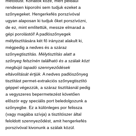
metódust. Korlátok közé, mert például 
rendesen kiporolni sem tudjuk ezeket a 
szőnyegeket. Hengerkefés porszívóval 
ugyan alaposan ki tudjuk őket porszívózni, 
de ez, mint említettük, messze elmarad a 
gépi porolástól! A padlószőnyegek 
mélytisztítására két fő irányzat alakult ki, 
mégpedig a nedves és a száraz 
szőnyegtisztítás. 
Mélytisztítás alatt a 
szőnyeg felszínén található és a szálak közt 
megbújó tapadó szennyeződések 
eltávolítását értjük.
 A nedves padlószőnyeg 
tisztítást permet-extrakciós szőnyegtisztító 
géppel végezzük, a száraz tisztításnál pedig 
a vegyszeres bepermetezést követően 
először egy speciális port beledolgozunk a 
szőnyegbe. Ez a különleges por felissza 
(vagy magába szívja) a tisztítószer által 
feloldott szennyeződést, amit hengerkefés 
porszívóval kivonunk a szálak közül.