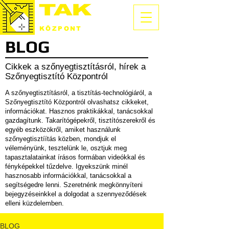
SZŐNYEGTISZTÍTÓ
KÖZPONT
BLOG
Cikkek a szőnyegtisztításról, hírek a
Szőnyegtisztító Központról
A szőnyegtisztításról, a tisztítás-technológiáról, a
Szőnyegtisztító Központról olvashatsz cikkeket,
információkat. Hasznos praktikákkal, tanácsokkal
gazdagítunk. Takarítógépekről, tisztítószerekről és
egyéb eszközökről, amiket használunk
szőnyegtisztíítás közben, mondjuk el
véleményünk, tesztelünk le, osztjuk meg
tapasztalatainkat írásos formában videókkal és
fényképekkel tűzdelve. Igyekszünk minél
hasznosabb információkkal, tanácsokkal a
segítségedre lenni. Szeretnénk megkönnyíteni
bejegyzéseinkkel a dolgodat a szennyeződések
elleni küzdelemben.
BLOG