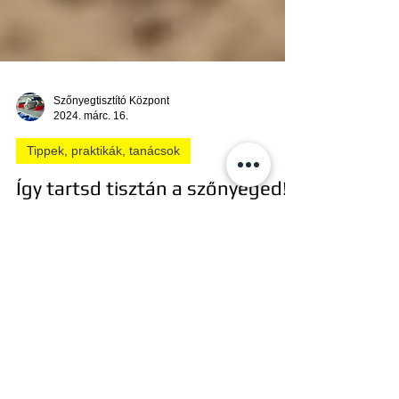
Szőnyegtisztító Központ
2024. márc. 16.
Tippek, praktikák, tanácsok
Így tartsd tisztán a szőnyeged!
A szőnyegeink életkorát nagyban befolyásolja a
szakszerű tisztítás és megfelelő rendszerességű
tisztán tartás! Első olvasásra ez a...