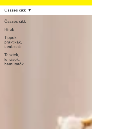
Összes cikk
Összes cikk
Hírek
Tippek,
praktikák,
tanácsok
Tesztek,
leírások,
bemutatók